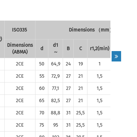
ISO335
Dimensions （mm）
)
Dimensions
d1
d
B
C
r1,2(min)
r3,4(min)
(ABMA)
～
2CE
50
64,9
24
19
1
1
2CE
55
72,9
27
21
1,5
1,5
2CE
60
77,1
27
21
1,5
1,5
2CE
65
82,5
27
21
1,5
1,5
2CE
70
88,8
31
25,5
1,5
1,5
2CE
75
95
31
25,5
1,5
1,5