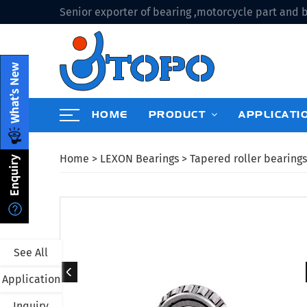
Senior exporter of bearing ,motorcycle part and b
HOME
PRODUCT
APPLICATI
Home
>
LEXON Bearings
>
Tapered roller bearings
See All
Application
Inquiry