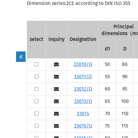
Dimension series:2CE according to DIN ISO 355
Principal
dimensions（
select
Inquiry
Designation
d1
D
33010/Q
50
80
33011/Q
55
90
33012/Q
60
95
33013/Q
65
100
33014
70
110
33015/Q
75
115