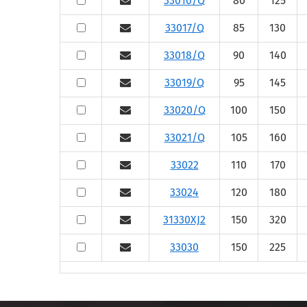
33016/Q
80
125
33017/Q
85
130
33018/Q
90
140
33019/Q
95
145
33020/Q
100
150
33021/Q
105
160
33022
110
170
33024
120
180
31330XJ2
150
320
33030
150
225