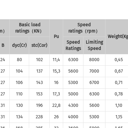
Basic load
Speed
mm）
ratings（KN）
ratings（rpm）
Pu
Weight(Kg
Speed
Limiting
B
dyc(Cr)
stc(Cor)
Ratings
Speed
24
80
102
11,4
6300
8000
0,45
27
104
137
15,3
5600
7000
0,67
27
106
143
16
5300
6700
0,71
27
110
153
17,3
5000
6300
0,78
31
130
196
22,8
4300
5600
1,10
31
134
228
26
4000
5300
1,15