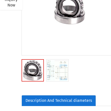
Now
Description And Technical diameters